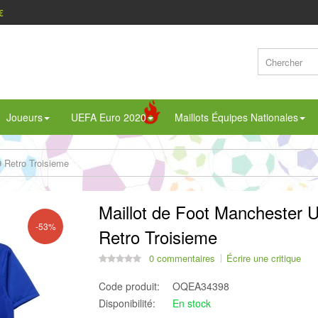
€
Joueurs
UEFA Euro 2020
Maillots Équipes Nationales
 Retro Troisieme
Maillot de Foot Manchester 
-53%
Retro Troisieme
0 commentaires
Écrire une critique
Code produit:
OQEA34398
Disponibilité:
En stock