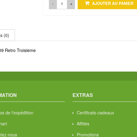
-
+
AJOUTER AU PANIER
s (0)
09 Retro Troisieme
MATION
EXTRAS
os de l'expédition
Certificats-cadeaux
hart
Affiliés
tez nous
Promotions