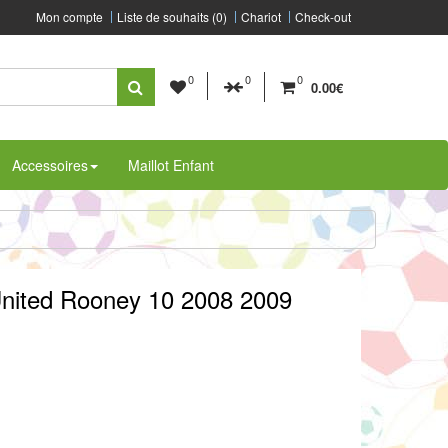
Mon compte
Liste de souhaits (0)
Chariot
Check-out
0
0
0
0.00€
Accessoires
Maillot Enfant
United Rooney 10 2008 2009