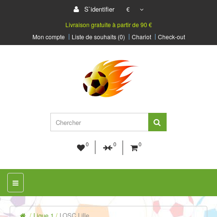
S`identifier
€
Livraison gratuite à partir de 90 €
Mon compte
Liste de souhaits (0)
Chariot
Check-out
0
0
0
Ligue 1
LOSC Lille