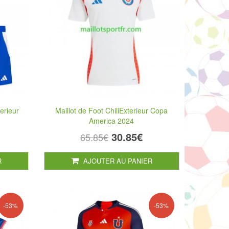
terieur
Maillot de Foot ChiliExterieur Copa
America 2024
30.85€
65.85€
R
AJOUTER AU PANIER
-53%
-53%