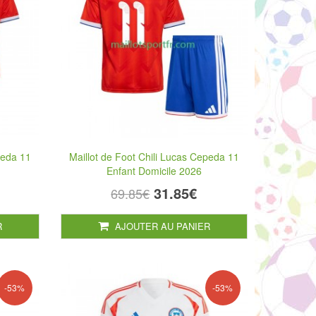
peda 11
Maillot de Foot Chili Lucas Cepeda 11
Enfant Domicile 2026
31.85€
69.85€
R
AJOUTER AU PANIER
-53%
-53%