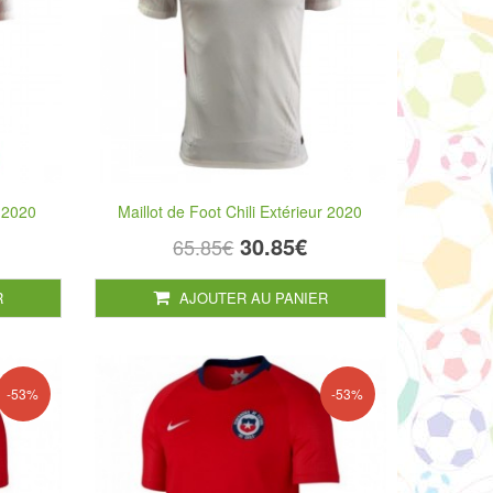
e 2020
Maillot de Foot Chili Extérieur 2020
30.85€
65.85€
R
AJOUTER AU PANIER
-53%
-53%