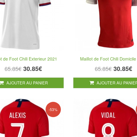
ot de Foot Chili Exterieur 2021
Maillot de Foot Chili Domicil
30.85€
30.85€
65.85€
65.85€
AJOUTER AU PANIER
AJOUTER AU PANIE
-53%