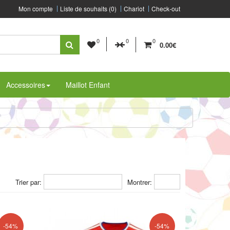
Mon compte
Liste de souhaits (0)
Chariot
Check-out
0
0
0
0.00€
Accessoires
Maillot Enfant
Trier par:
Montrer:
-54%
-54%