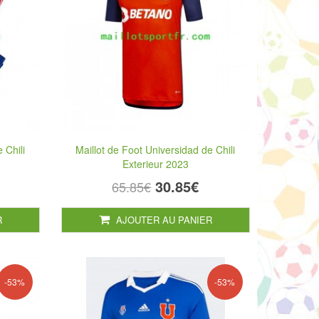
 Chili
Maillot de Foot Universidad de Chili
Exterieur 2023
30.85€
65.85€
R
AJOUTER AU PANIER
-53%
-53%