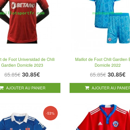
ot de Foot Universidad de Chili
Maillot de Foot Chili Gardien 
Gardien Domicile 2023
Domicile 2022
30.85€
30.85€
65.85€
65.85€
AJOUTER AU PANIER
AJOUTER AU PANIE
-53%