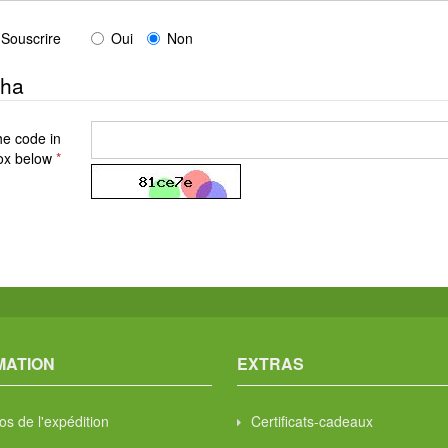
Souscrire
Oui
Non
cha
he code in
ox below
MATION
EXTRAS
os de l'expédition
Certificats-cadeaux