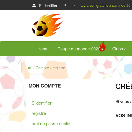
S`identifier
Livraison gratuite à partir de 90 
€
Home
Coupe du monde 2022
Clubs
Compte
registre
CRÉ
MON COMPTE
Si vous 
S'identifier
registre
VOS I
mot de passe oublié