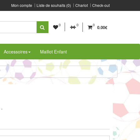
Mon compte
Liste de souhaits (0)
Chariot
Check-out
0
0
0
0.00€
Accessoires
Maillot Enfant
n
.