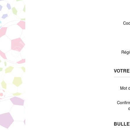
Cod
Régi
VOTRE
Mot 
Confir
BULLE