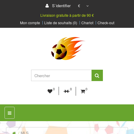
S`identifier
€
Livraison gratuite à partir de 90 €
Mon compte
Liste de souhaits (0)
Chariot
Check-out
0
0
0
MLS