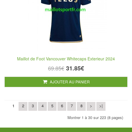
Maillot de Foot Vancouver Whitecaps Exterieur 2024
31.85€
69.85€
AJOUTER AU PANIER
1
2
3
4
5
6
7
8
>
>|
Montrer 1 à 30 sur 223 (8 pages)