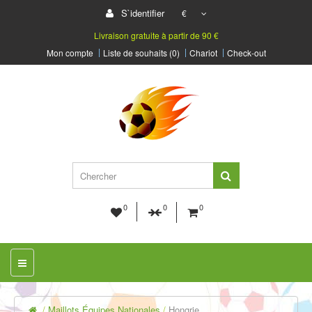
S`identifier
€
Livraison gratuite à partir de 90 €
Mon compte
Liste de souhaits (0)
Chariot
Check-out
0
0
0
Maillots Équipes Nationales
Hongrie