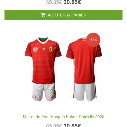
30.85€
65.85€
AJOUTER AU PANIER
-53%
Maillot de Foot Hongrie Enfant Domicile 2020
30.85€
65.85€