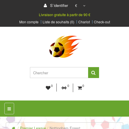
S`identifier
€
Livraison gratuite à partir de 90 €
Mon compte
Liste de souhaits (0)
Chariot
Check-out
0
0
0
Premier League
Nottingham Forest