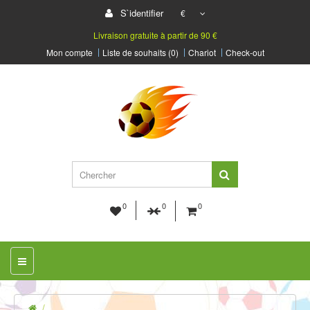
S`identifier
€
Livraison gratuite à partir de 90 €
Mon compte
Liste de souhaits (0)
Chariot
Check-out
0
0
0