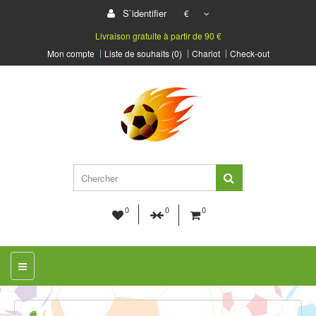
S`identifier
€
Livraison gratuite à partir de 90 €
Mon compte
Liste de souhaits (0)
Chariot
Check-out
0
0
0