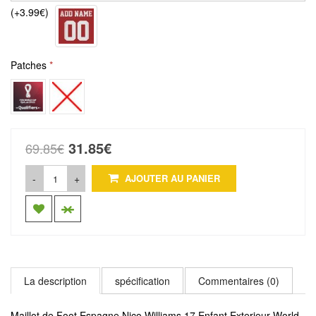
(+3.99€)
Patches
31.85€
69.85€
-
+
AJOUTER AU PANIER
La description
spécification
Commentaires (0)
Maillot de Foot Espagne Nico Williams 17 Enfant Exterieur World