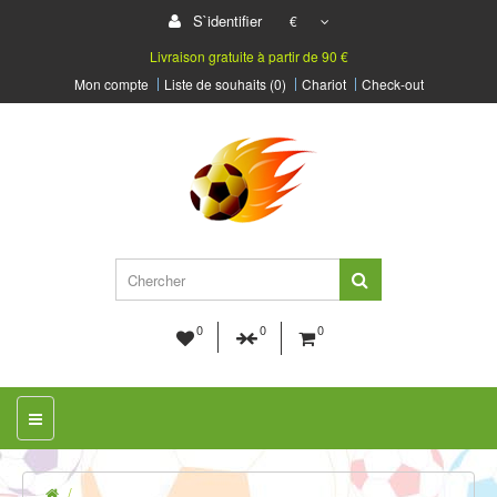
S`identifier
€
Livraison gratuite à partir de 90 €
Mon compte
Liste de souhaits (0)
Chariot
Check-out
0
0
0