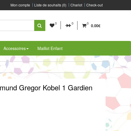
Mon compte
Liste de souhaits (0)
Chariot
Check-out
0
0
0
0.00€
Accessoires
Maillot Enfant
rtmund Gregor Kobel 1 Gardien