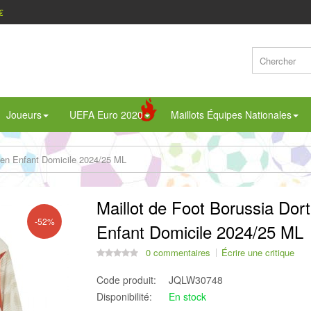
€
Joueurs
UEFA Euro 2020
Maillots Équipes Nationales
ien Enfant Domicile 2024/25 ML
Maillot de Foot Borussia Do
-52%
Enfant Domicile 2024/25 ML
0 commentaires
Écrire une critique
Code produit:
JQLW30748
Disponibilité:
En stock