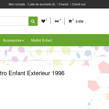
Mon compte
Liste de souhaits (0)
Chariot
Check-out
0
0
0
0.00€
Accessoires
Maillot Enfant
tro Enfant Exterieur 1996