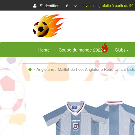
S`identifier
Livraison gratuite à partir de 90 
€
Home
Coupe du monde 2022
Clubs
Angleterre
Maillot de Foot Angleterre Retro Enfant Exte