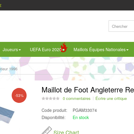
€
Joueurs
UEFA Euro 2020
Maillots Équipes Nationales
rieur 1996
Maillot de Foot Angleterre Re
-53%
0 commentaires
Écrire une critique
Code produit:
PGAM33074
Disponibilité:
En stock
Size Chart