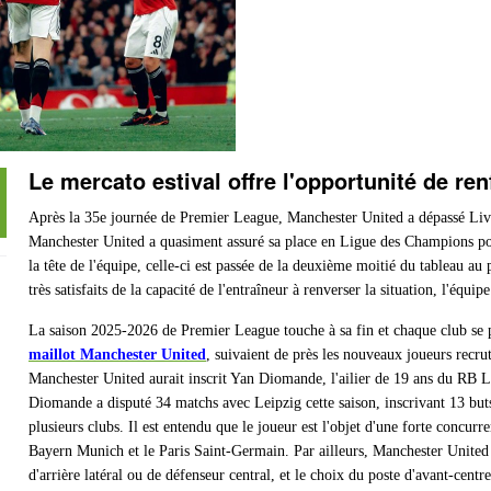
Le mercato estival offre l'opportunité de re
Après la 35e journée de Premier League, Manchester United a dépassé Live
Manchester United a quasiment assuré sa place en Ligue des Champions pou
la tête de l'équipe, celle-ci est passée de la deuxième moitié du tableau a
très satisfaits de la capacité de l'entraîneur à renverser la situation, l'équip
La saison 2025-2026 de Premier League touche à sa fin et chaque club se p
maillot Manchester United
, suivaient de près les nouveaux joueurs recrut
Manchester United aurait inscrit Yan Diomande, l'ailier de 19 ans du RB Leip
Diomande a disputé 34 matchs avec Leipzig cette saison, inscrivant 13 buts e
plusieurs clubs. Il est entendu que le joueur est l'objet d'une forte concurr
Bayern Munich et le Paris Saint-Germain. Par ailleurs, Manchester United n
d'arrière latéral ou de défenseur central, et le choix du poste d'avant-centr