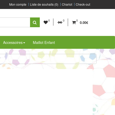
Mon compte
Liste de souhaits (0)
Chariot
Check-out
0
0
0
0.00€
Accessoires
Maillot Enfant